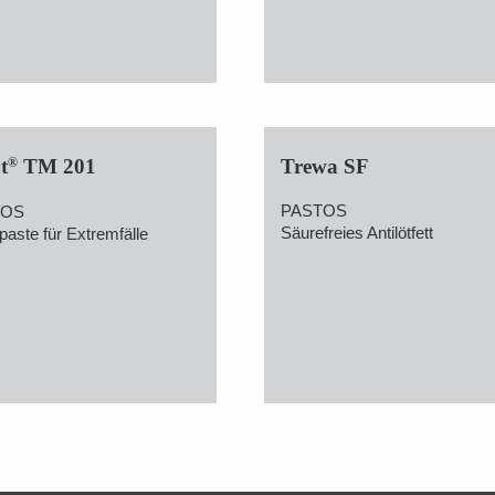
®
t
TM 201
Trewa SF
PASTOS
TOS
Säurefreies Antilötfett
paste für Extremfälle