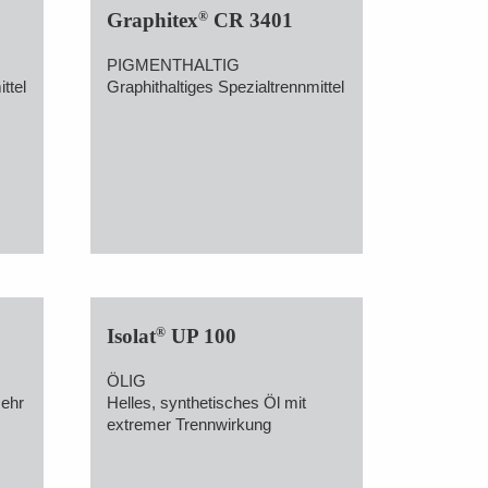
®
Graphitex
CR 3401
PIGMENTHALTIG
ttel
Graphithaltiges Spezialtrennmittel
®
Isolat
UP 100
ÖLIG
sehr
Helles, synthetisches Öl mit
extremer Trennwirkung