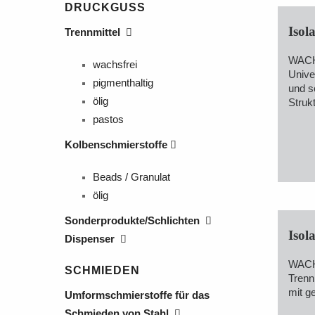
DRUCKGUSS
Isola
Trennmittel
WAC
wachsfrei
Unive
pigmenthaltig
und s
ölig
Strukt
pastos
Kolbenschmierstoffe
Beads / Granulat
ölig
Sonderprodukte/Schlichten
Isola
Dispenser
WACH
SCHMIEDEN
Trennm
mit g
Umformschmierstoffe für das
Schmieden von Stahl