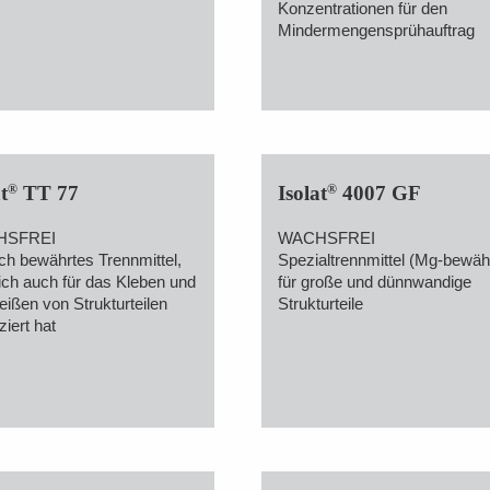
Konzentrationen für den
Mindermengensprühauftrag
®
®
t
TT 77
Isolat
4007 GF
HSFREI
WACHSFREI
ach bewährtes Trennmittel,
Spezialtrennmittel (Mg-bewäh
ich auch für das Kleben und
für große und dünnwandige
ißen von Strukturteilen
Strukturteile
iziert hat