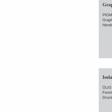
Grap
PIGM
Graphi
hitze
Isola
ÖLIG
Formt
Druc